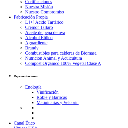
Certificaciones
Nuestra Misión
Nuestro Compromiso
Fabricación Propia
L [+] Acido Tartárico
Cremor Tartaro
Aceite de pepa de uva
Alcohol Etílico
Aguardiente
Brandy
Combustibles para calderas de Biomasa
Nutricion Animal y Acuicultura
Compost Organico 100% Vegetal Clase A
Representaciones
Enología
Vinificación
Roble y Barricas
Maquinarias y Velcorin
Canal Ético