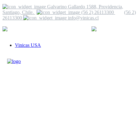
Galvarino Gallardo 1588, Providencia,
Santiago, Chile.
(56 2) 26113300
(56 2)
26113300
info@vinicas.cl
Ver mas información
+56 2 2235 9482
info@vinicas.cl
Vinicas USA