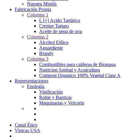
Nuestra Misión
Fabricación Propia
Columna 1
L [+] Acido Tartárico
Cremor Tartaro
Aceite de pepa de uva
Columna 2
Alcohol Etílico
Aguardiente
Brandy
Columna 3
Combustibles para calderas de Biomasa
Nutricion Animal y Acuicultura
Compost Organico 100% Vegetal Clase A
Representaciones
Enología
Vinificación
Roble y Barricas
Maquinarias y Velcorin
Canal Ético
Vinicas USA