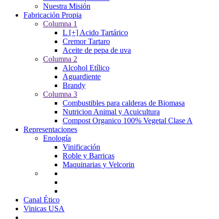
Nuestra Misión
Fabricación Propia
Columna 1
L [+] Acido Tartárico
Cremor Tartaro
Aceite de pepa de uva
Columna 2
Alcohol Etílico
Aguardiente
Brandy
Columna 3
Combustibles para calderas de Biomasa
Nutricion Animal y Acuicultura
Compost Organico 100% Vegetal Clase A
Representaciones
Enología
Vinificación
Roble y Barricas
Maquinarias y Velcorin
Canal Ético
Vinicas USA