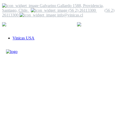
Galvarino Gallardo 1588, Providencia,
Santiago, Chile.
(56 2) 26113300
(56 2)
26113300
info@vinicas.cl
Ver mas información
+56 2 2235 9482
info@vinicas.cl
Vinicas USA