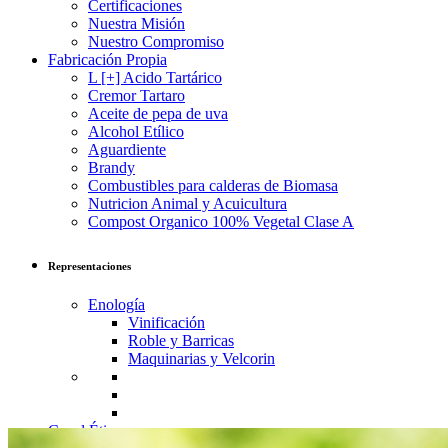
Certificaciones
Nuestra Misión
Nuestro Compromiso
Fabricación Propia
L [+] Acido Tartárico
Cremor Tartaro
Aceite de pepa de uva
Alcohol Etílico
Aguardiente
Brandy
Combustibles para calderas de Biomasa
Nutricion Animal y Acuicultura
Compost Organico 100% Vegetal Clase A
Representaciones
Enología
Vinificación
Roble y Barricas
Maquinarias y Velcorin
Canal Ético